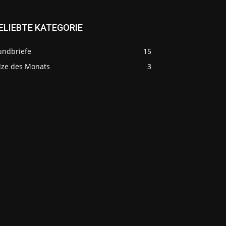
ELIEBTE KATEGORIE
undbriefe
15
ilze des Monats
3