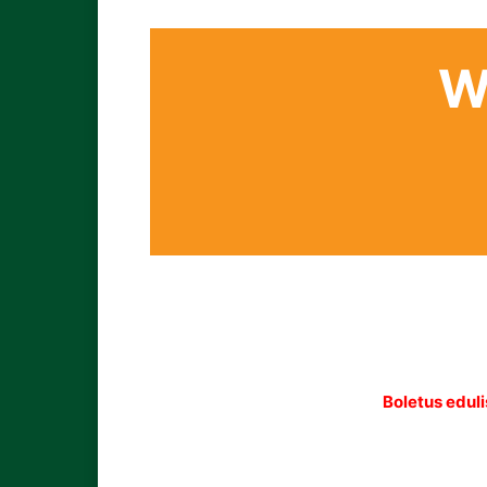
W
Boletus eduli