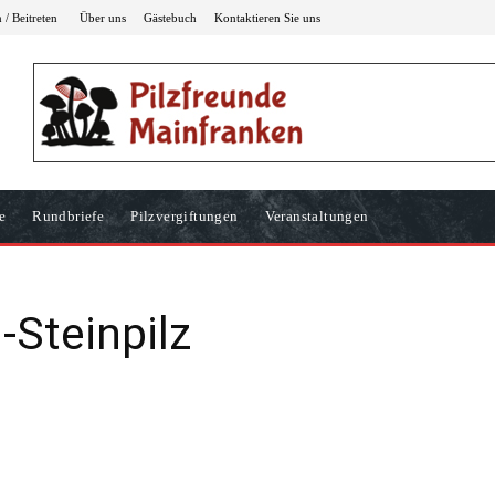
/ Beitreten
Über uns
Gästebuch
Kontaktieren Sie uns
e
Rundbriefe
Pilzvergiftungen
Veranstaltungen
n-Steinpilz