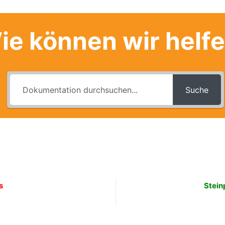
ie können wir helf
Suche
s
Stein