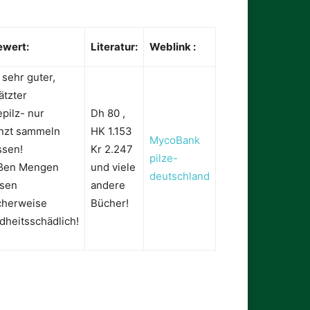
ewert:
Literatur:
Weblink :
 sehr guter,
ätzter
pilz- nur
Dh 80 ,
nzt sammeln
HK 1.153
MycoBank
ssen!
Kr 2.247
pilze-
oßen Mengen
und viele
deutschland
sen
andere
cherweise
Bücher!
dheitsschädlich!