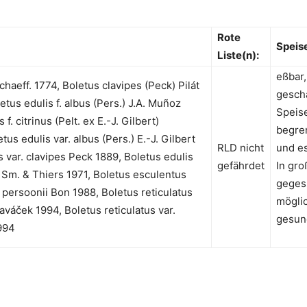
Rote
Speis
Liste(n):
eßbar,
haeff. 1774, Boletus clavipes (Peck) Pilát
gesch
tus edulis f. albus (Pers.) J.A. Muñoz
Speise
f. citrinus (Pelt. ex E.-J. Gilbert)
begre
tus edulis var. albus (Pers.) E.-J. Gilbert
RLD nicht
und e
s var. clavipes Peck 1889, Boletus edulis
gefährdet
In gr
 Sm. & Thiers 1971, Boletus esculentus
geges
 persoonii Bon 1988, Boletus reticulatus
mögli
laváček 1994, Boletus reticulatus var.
gesun
1994