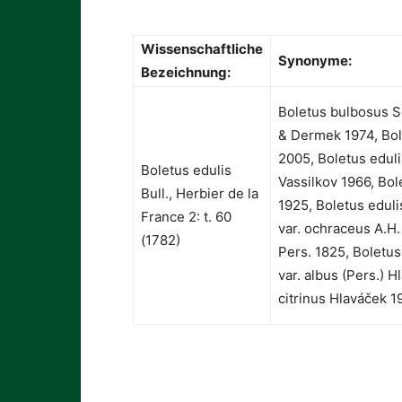
Wissenschaftliche
Synonyme:
Bezeichnung:
Boletus bulbosus Sc
& Dermek 1974, Bole
2005, Boletus edulis 
Boletus edulis
Vassilkov 1966, Bole
Bull., Herbier de la
1925, Boletus eduli
France 2: t. 60
var. ochraceus A.H.
(1782)
Pers. 1825, Boletus
var. albus (Pers.) H
citrinus Hlaváček 