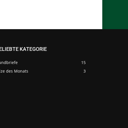
ELIEBTE KATEGORIE
undbriefe
15
ilze des Monats
3