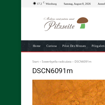
C
17.2
Würzburg
Samstag, August 8, 2026
Anmeld
Home
Curiosa
Pilze Des Monats
Pilzgaleri
Start
Sowerbyella radiculata
DSCN6091m
DSCN6091m