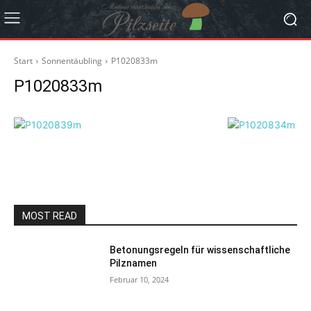
Start
Sonnentäubling
P1020833m
P1020833m
MOST READ
Betonungsregeln für wissenschaftliche
Pilznamen
Februar 10, 2024