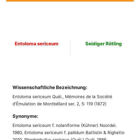
Entoloma sericeum
Seidiger Rötling
Wissenschaftliche Bezeichnung:
Entoloma sericeum Quél., Mémoires de la Société
d’Émulation de Montbéliard ser. 2, 5: 119 (1872)
Synonyme:
Entoloma sericeum f. nolaniforme (Kühner) Noordel.
1980, Entoloma sericeum f. pallidum Battistin & Righetto
2010, Rhodophyllus sericeus (Quél.) Quél. 1886