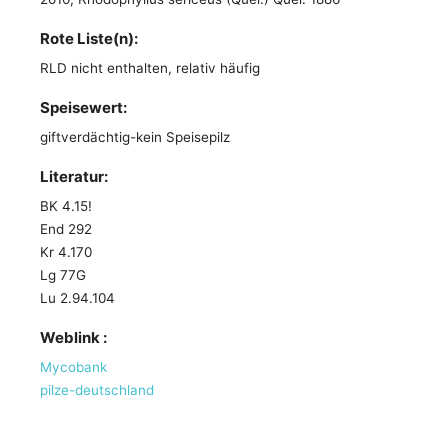
Rote Liste(n):
RLD nicht enthalten, relativ häufig
Speisewert:
giftverdächtig-kein Speisepilz
Literatur:
BK 4.15!
End 292
Kr 4.170
Lg 77G
Lu 2.94.104
Weblink :
Mycobank
pilze-deutschland