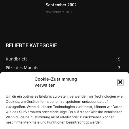
September 2002
November 9, 2017
BELIEBTE KATEGORIE
Rundbriefe
15
Pilze des Monats
3
Cookie-Zustimmung
verwalten
Um dir ein optimales Erlebnis zu bieten, verwenden wir Technologien wie
Pilzseite
Cookies, um Geräteinformationen zu speichern und/oder darauf
zuzugreifen. Wenn du diesen Technologien zustimmst, können wir Daten
wie das Surfverhalten oder eindeutige IDs auf dieser Website verarbeiten.
Seltene Pilze aus
Mainfranken und
Wenn du deine Zustimmung nicht erteilst oder zurückziehst, können
Deutschland
bestimmte Merkmale und Funktionen beeinträchtigt werden.