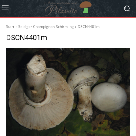
Start
Seidiger Champignon-Schirmling
DSCN4401m
DSCN4401m