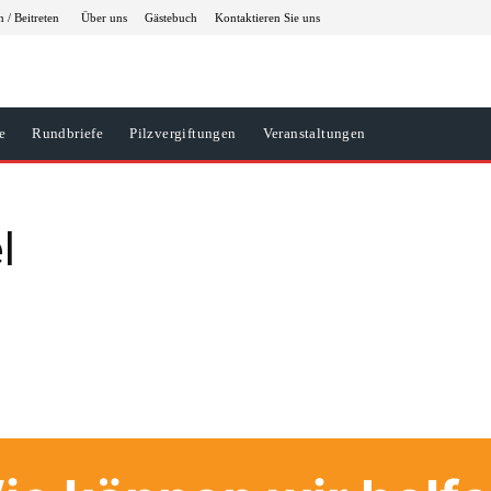
 / Beitreten
Über uns
Gästebuch
Kontaktieren Sie uns
e
Rundbriefe
Pilzvergiftungen
Veranstaltungen
l