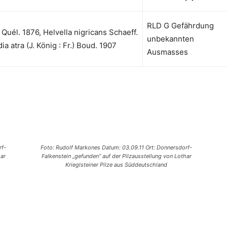
RLD G Gefährdung
 Quél. 1876, Helvella nigricans Schaeff.
unbekannten
a atra (J. König : Fr.) Boud. 1907
Ausmasses
rf-
Foto: Rudolf Markones Datum: 03.09.11 Ort: Donnersdorf-
har
Falkenstein „gefunden“ auf der Pilzausstellung von Lothar
Krieglsteiner Pilze aus Süddeutschland