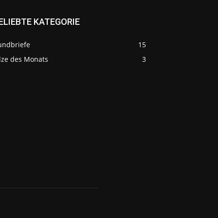
ELIEBTE KATEGORIE
undbriefe
15
ilze des Monats
3