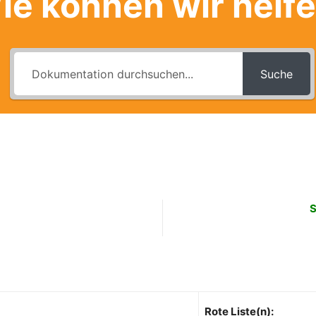
ie können wir helf
Suche
a
S
Rote Liste(n):