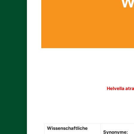
W
Helvella atr
Wissenschaftliche
Synonyme: