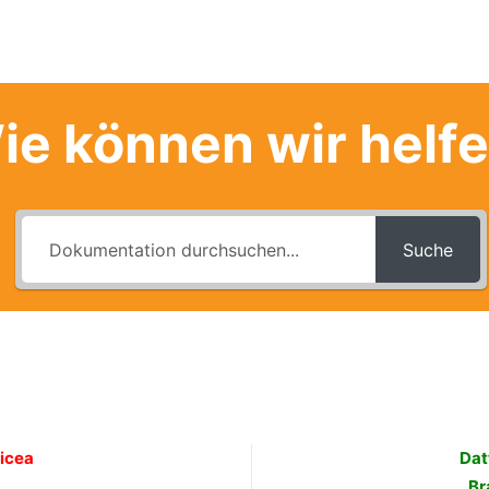
ie können wir helf
Suche
icea
Dat
Br