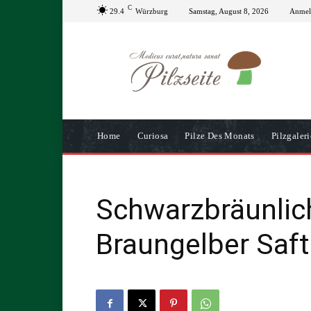
C
29.4
Würzburg
Samstag, August 8, 2026
Anmeld
Home
Curiosa
Pilze Des Monats
Pilzgaleri
Schwarzbräunliche
Braungelber Saft