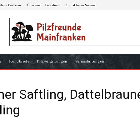
en / Beitreten
Über uns
Gästebuch
Kontaktieren Sie uns
e
Rundbriefe
Pilzvergiftungen
Veranstaltungen
r Saftling, Dattelbraune
ling