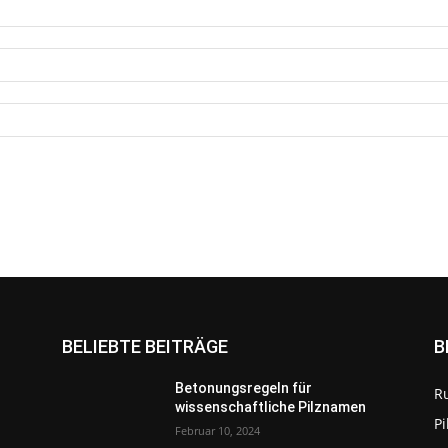
BELIEBTE BEITRÄGE
B
Betonungsregeln für
R
wissenschaftliche Pilznamen
P
Februar 10, 2024