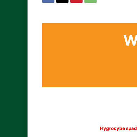
W
Hygrocybe spad