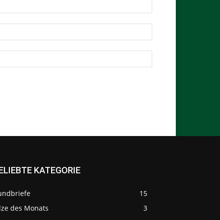
ELIEBTE KATEGORIE
undbriefe
15
ilze des Monats
3