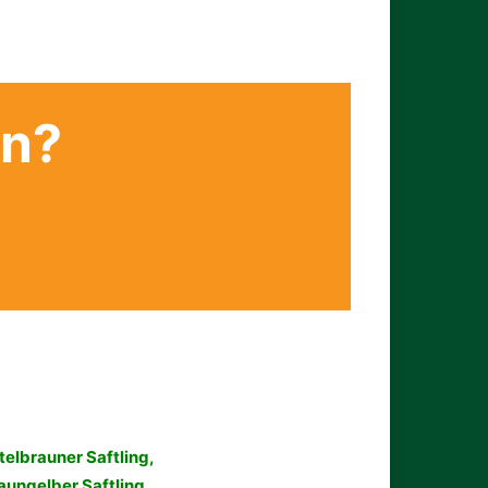
en?
telbrauner Saftling,
aungelber Saftling