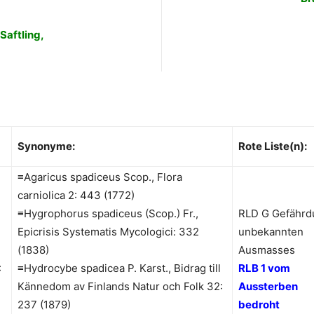
Saftling,
Synonyme
:
Rote Liste(n):
≡Agaricus spadiceus Scop., Flora
carniolica 2: 443 (1772)
≡Hygrophorus spadiceus (Scop.) Fr.,
RLD G Gefährd
Epicrisis Systematis Mycologici: 332
unbekannten
(1838)
Ausmasses
:
≡Hydrocybe spadicea P. Karst., Bidrag till
RLB 1 vom
Kännedom av Finlands Natur och Folk 32:
Aussterben
237 (1879)
bedroht