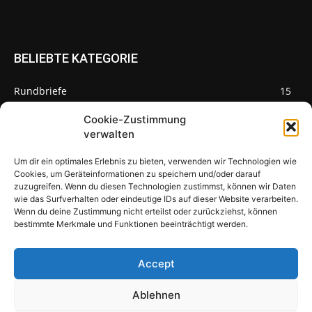
BELIEBTE KATEGORIE
Rundbriefe
15
Pilze des Monats
3
Cookie-Zustimmung
verwalten
Um dir ein optimales Erlebnis zu bieten, verwenden wir Technologien wie
Cookies, um Geräteinformationen zu speichern und/oder darauf
zuzugreifen. Wenn du diesen Technologien zustimmst, können wir Daten
Pilzseite
wie das Surfverhalten oder eindeutige IDs auf dieser Website verarbeiten.
Wenn du deine Zustimmung nicht erteilst oder zurückziehst, können
Seltene Pilze aus Mainfranken und
bestimmte Merkmale und Funktionen beeinträchtigt werden.
Deutschland
Accept
Ablehnen