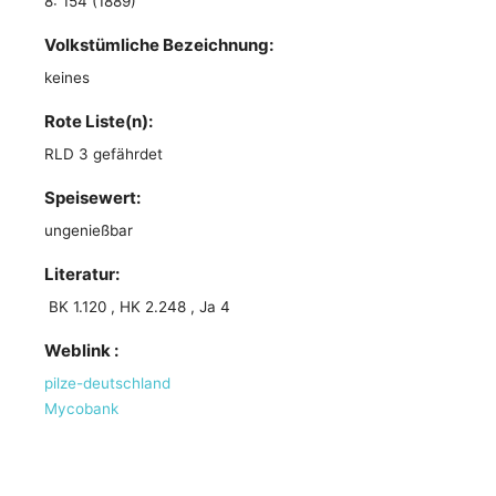
8: 154 (1889)
Volkstümliche Bezeichnung:
keines
Rote Liste(n):
RLD 3 gefährdet
Speisewert:
ungenießbar
Literatur:
BK 1.120 , HK 2.248 , Ja 4
Weblink :
pilze-deutschland
Mycobank