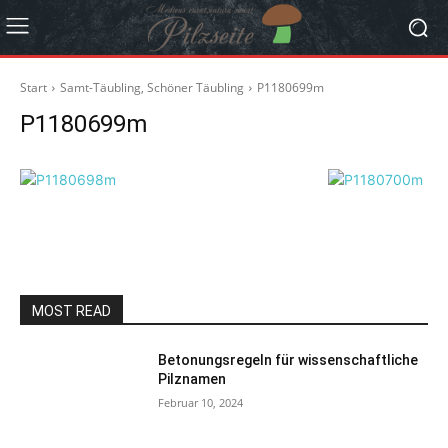
Start
Samt-Täubling, Schöner Täubling
P1180699m
P1180699m
MOST READ
Betonungsregeln für wissenschaftliche
Pilznamen
Februar 10, 2024