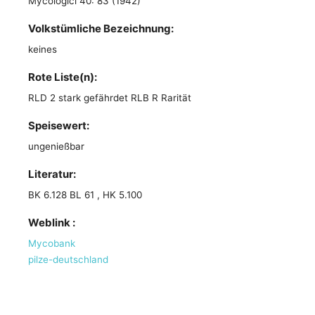
Mycologici 40: 83 (1942)
Volkstümliche Bezeichnung:
keines
Rote Liste(n):
RLD 2 stark gefährdet RLB R Rarität
Speisewert:
ungenießbar
Literatur:
BK 6.128 BL 61 , HK 5.100
Weblink :
Mycobank
pilze-deutschland