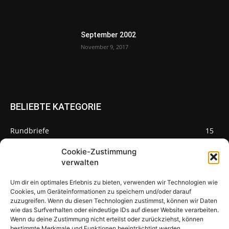
September 2002
November 9, 2017
BELIEBTE KATEGORIE
Rundbriefe
15
Pilze des Monats
3
Cookie-Zustimmung
verwalten
Um dir ein optimales Erlebnis zu bieten, verwenden wir Technologien wie
Cookies, um Geräteinformationen zu speichern und/oder darauf
zuzugreifen. Wenn du diesen Technologien zustimmst, können wir Daten
Pilzseite
wie das Surfverhalten oder eindeutige IDs auf dieser Website verarbeiten.
Wenn du deine Zustimmung nicht erteilst oder zurückziehst, können
Seltene Pilze aus Mainfranken und
bestimmte Merkmale und Funktionen beeinträchtigt werden.