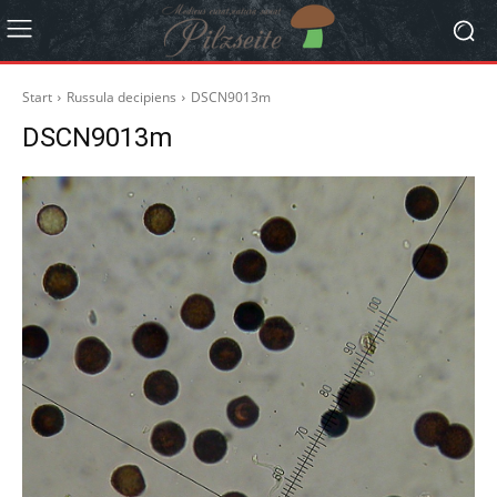
Start
Russula decipiens
DSCN9013m
DSCN9013m