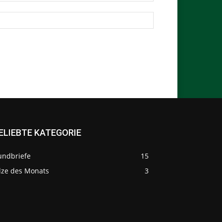
ELIEBTE KATEGORIE
undbriefe
15
ilze des Monats
3