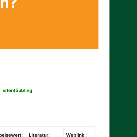
en?
Erlentäubling
peisewert:
Literatur:
Weblink :