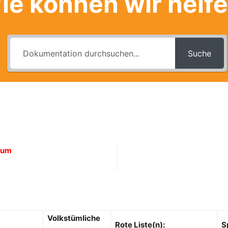
ie können wir helf
Suche
rum
Volkstümliche
Rote Liste(n):
S