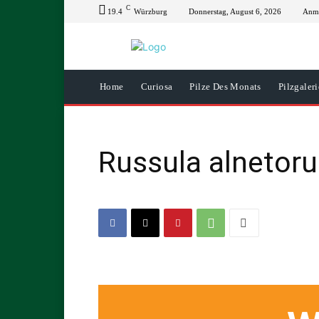
C
19.4
Würzburg
Donnerstag, August 6, 2026
Anme
Home
Curiosa
Pilze Des Monats
Pilzgaleri
Russula alnetor