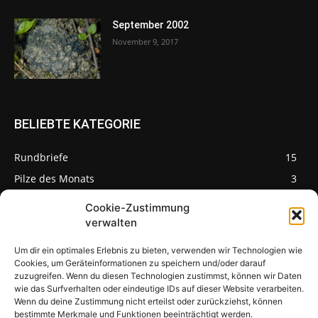
September 2002
November 9, 2017
BELIEBTE KATEGORIE
Rundbriefe
15
Pilze des Monats
3
Cookie-Zustimmung
verwalten
Um dir ein optimales Erlebnis zu bieten, verwenden wir Technologien wie
Pilzseite
Cookies, um Geräteinformationen zu speichern und/oder darauf
zuzugreifen. Wenn du diesen Technologien zustimmst, können wir Daten
wie das Surfverhalten oder eindeutige IDs auf dieser Website verarbeiten.
Seltene Pilze aus
Mainfranken und
Wenn du deine Zustimmung nicht erteilst oder zurückziehst, können
Deutschland
bestimmte Merkmale und Funktionen beeinträchtigt werden.