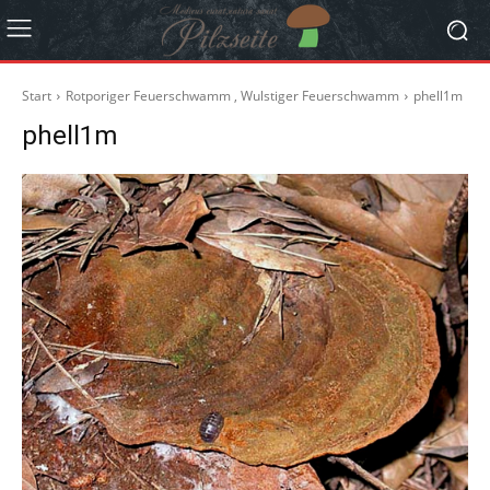
Start
Rotporiger Feuerschwamm , Wulstiger Feuerschwamm
phell1m
phell1m