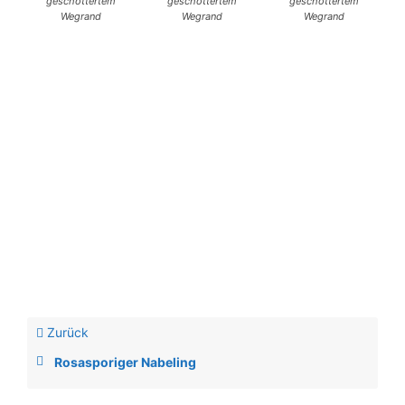
geschottertem
geschottertem
geschottertem
Wegrand
Wegrand
Wegrand
Zurück
Rosasporiger Nabeling