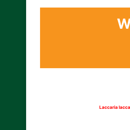
W
Laccaria lacc