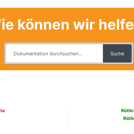
ie können wir helf
Suche
ata
Rötlic
Rötli