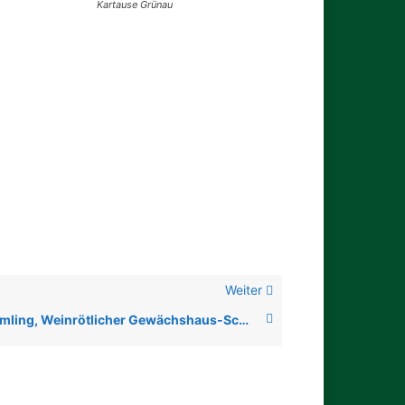
Kartause Grünau
Weiter
Rötlicher Schirmling, Weinrötlicher Gewächshaus-Schirmling