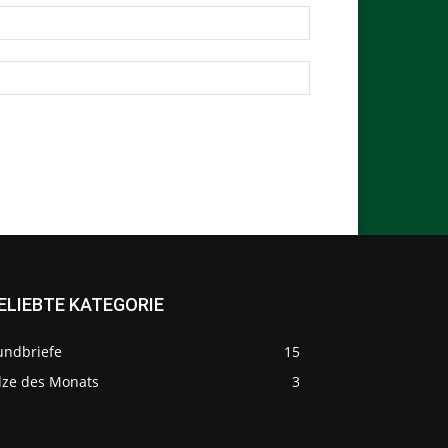
ELIEBTE KATEGORIE
undbriefe
15
ilze des Monats
3