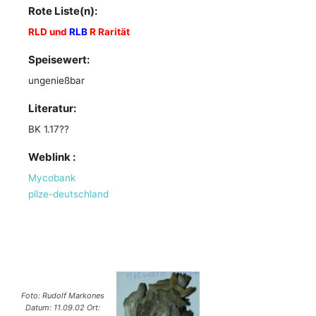
Rote Liste(n):
RLD und
RLB
R Rarität
Speisewert:
ungenießbar
Literatur:
BK 1.17??
Weblink :
Mycobank
pilze-deutschland
Foto: Rudolf Markones
Datum: 11.09.02 Ort: