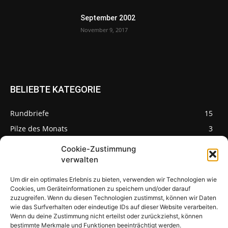
September 2002
November 9, 2017
BELIEBTE KATEGORIE
Rundbriefe
15
Pilze des Monats
3
Cookie-Zustimmung
verwalten
Um dir ein optimales Erlebnis zu bieten, verwenden wir Technologien wie
Pilzseite
Cookies, um Geräteinformationen zu speichern und/oder darauf
zuzugreifen. Wenn du diesen Technologien zustimmst, können wir Daten
wie das Surfverhalten oder eindeutige IDs auf dieser Website verarbeiten.
Seltene Pilze aus
Mainfranken und
Wenn du deine Zustimmung nicht erteilst oder zurückziehst, können
Deutschland
bestimmte Merkmale und Funktionen beeinträchtigt werden.