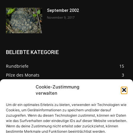
September 2002
November 9, 2017
BELIEBTE KATEGORIE
Rundbriefe
15
Pilze des Monats
3
Cookie-Zustimmung
verwalten
Um dir ein optimales Erlebnis zu bieten, verwenden wir Technologien wie
Pilzseite
Cookies, um Geräteinformationen zu speichern und/oder darauf
zuzugreifen. Wenn du diesen Technologien zustimmst, können wir Daten
wie das Surfverhalten oder eindeutige IDs auf dieser Website verarbeiten.
Seltene Pilze aus
Mainfranken und
Wenn du deine Zustimmung nicht erteilst oder zurückziehst, können
Deutschland
bestimmte Merkmale und Funktionen beeinträchtigt werden.