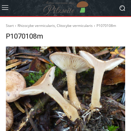
Start
Rhizocybe vermicularis, Clitocybe vermicularis
P1070108m
P1070108m