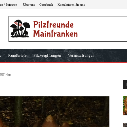
n / Beitreten
Über uns
Gästebuch
Kontaktieren Sie uns
e
Rundbriefe
Pilzvergiftungen
Veranstaltungen
20814m