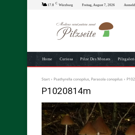
C
17.8
Würzburg
Freitag, August 7, 2026
Anmelde
Home
Curiosa
Pilze Des Monats
Pilzgaleri
Start
Psathyrella conopilus, Parasola conopilus
P10
P1020814m