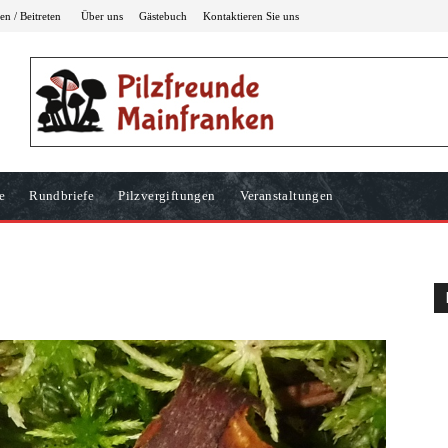
n / Beitreten
Über uns
Gästebuch
Kontaktieren Sie uns
e
Rundbriefe
Pilzvergiftungen
Veranstaltungen