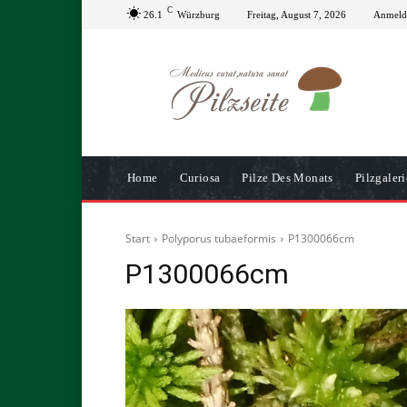
C
26.1
Würzburg
Freitag, August 7, 2026
Anmelde
Home
Curiosa
Pilze Des Monats
Pilzgaleri
Start
Polyporus tubaeformis
P1300066cm
P1300066cm