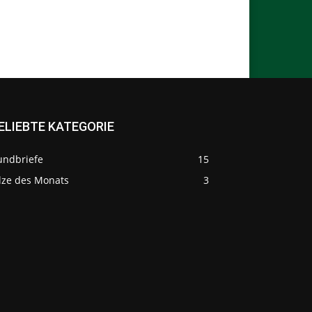
ELIEBTE KATEGORIE
undbriefe
15
ilze des Monats
3