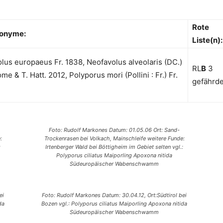
Rote
onyme:
Liste(n):
lus europaeus Fr. 1838, Neofavolus alveolaris (DC.)
RL
B
3
me & T. Hatt. 2012, Polyporus mori (Pollini : Fr.) Fr.
gefährde
1
Foto: Rudolf Markones Datum: 01.05.06 Ort: Sand-
:
Trockenrasen bei Volkach, Mainschleife weitere Funde:
:
Irtenberger Wald bei Böttigheim im Gebiet selten vgl.:
Polyporus ciliatus Maiporling Apoxona nitida
Südeuropäischer Wabenschwamm
ei
Foto: Rudolf Markones Datum: 30.04.12, Ort:Südtirol bei
da
Bozen vgl.: Polyporus ciliatus Maiporling Apoxona nitida
Südeuropäischer Wabenschwamm