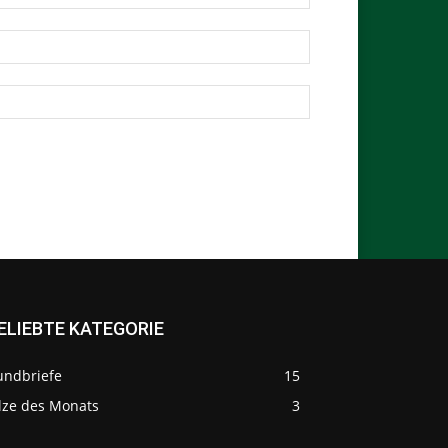
ELIEBTE KATEGORIE
undbriefe
15
ilze des Monats
3