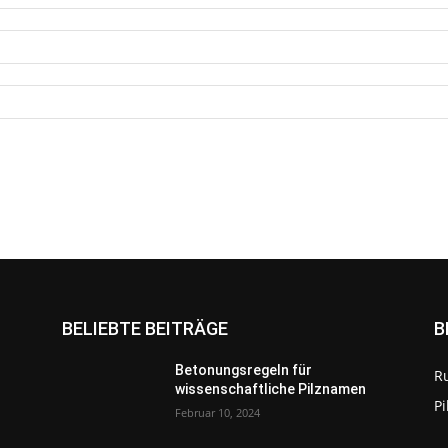
BELIEBTE BEITRÄGE
B
Betonungsregeln für
R
wissenschaftliche Pilznamen
P
Februar 10, 2024