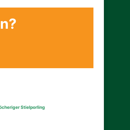
en?
öcheriger Stielporling