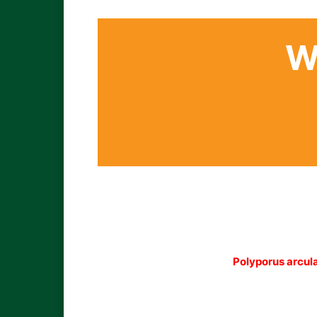
W
Polyporus arcula