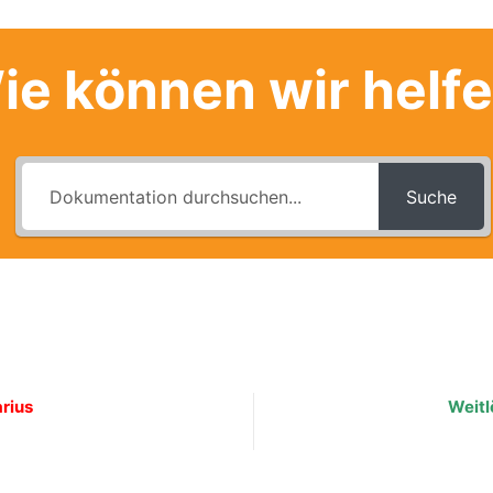
ie können wir helf
Suche
rius
Weitl