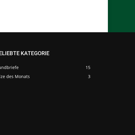
ELIEBTE KATEGORIE
undbriefe
15
ilze des Monats
3