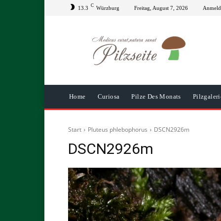
C
13.3
Würzburg
Freitag, August 7, 2026
Anmelde
Home
Curiosa
Pilze Des Monats
Pilzgaleri
Start
Pluteus phlebophorus
DSCN2926m
DSCN2926m