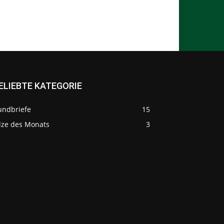
ELIEBTE KATEGORIE
undbriefe
15
ilze des Monats
3