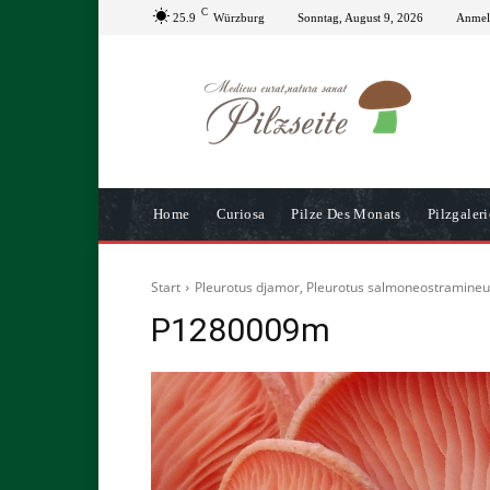
C
25.9
Würzburg
Sonntag, August 9, 2026
Anmeld
Home
Curiosa
Pilze Des Monats
Pilzgaleri
Start
Pleurotus djamor, Pleurotus salmoneostramineu
P1280009m