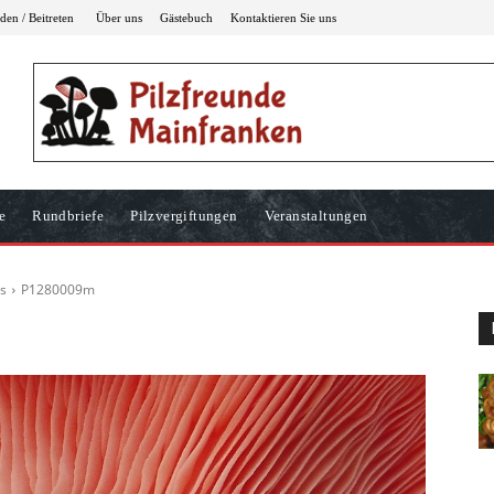
en / Beitreten
Über uns
Gästebuch
Kontaktieren Sie uns
e
Rundbriefe
Pilzvergiftungen
Veranstaltungen
s
P1280009m