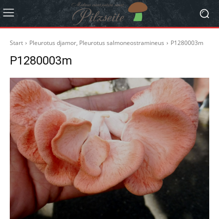
Start
Pleurotus djamor, Pleurotus salmoneostramineus
P1280003m
P1280003m