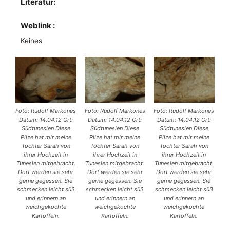
Literatur:
Weblink :
Keines
Foto: Rudolf Markones
Foto: Rudolf Markones
Foto: Rudolf Markones
Datum: 14.04.12 Ort:
Datum: 14.04.12 Ort:
Datum: 14.04.12 Ort:
Südtunesien Diese
Südtunesien Diese
Südtunesien Diese
Pilze hat mir meine
Pilze hat mir meine
Pilze hat mir meine
Tochter Sarah von
Tochter Sarah von
Tochter Sarah von
ihrer Hochzeit in
ihrer Hochzeit in
ihrer Hochzeit in
Tunesien mitgebracht.
Tunesien mitgebracht.
Tunesien mitgebracht.
Dort werden sie sehr
Dort werden sie sehr
Dort werden sie sehr
gerne gegessen. Sie
gerne gegessen. Sie
gerne gegessen. Sie
schmecken leicht süß
schmecken leicht süß
schmecken leicht süß
und erinnern an
und erinnern an
und erinnern an
weichgekochte
weichgekochte
weichgekochte
Kartoffeln.
Kartoffeln.
Kartoffeln.