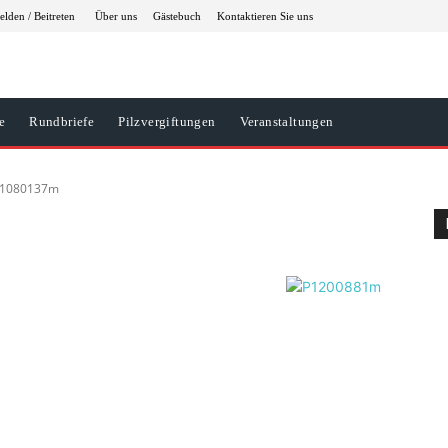
lden / Beitreten
Über uns
Gästebuch
Kontaktieren Sie uns
e
Rundbriefe
Pilzvergiftungen
Veranstaltungen
1080137m