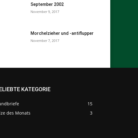
September 2002
November 9, 2017
Morchelzieher und -antiflupper
November 7, 2017
ELIEBTE KATEGORIE
undbriefe
15
ilze des Monats
3