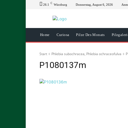
C
26.1
Würzburg
Donnerstag, August 6, 2026
Anme
Home
Curiosa
Pilze Des Monats
Pilzgaleri
Start
Phlebia subochracea, Phlebia ochraceofulva
P
P1080137m