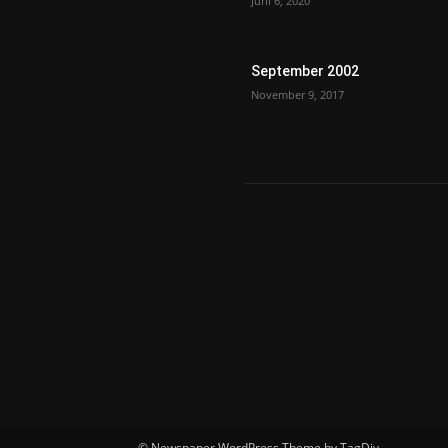
Juni 6, 2020
September 2002
November 9, 2017
© Newspaper WordPress Theme by TagDiv