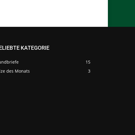
ELIEBTE KATEGORIE
undbriefe
15
ilze des Monats
3