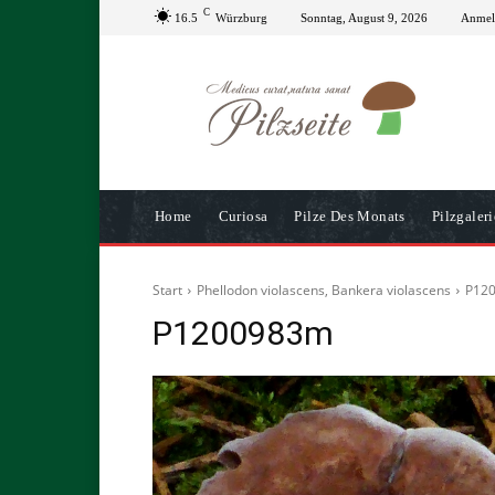
C
16.5
Würzburg
Sonntag, August 9, 2026
Anmeld
Home
Curiosa
Pilze Des Monats
Pilzgaleri
Start
Phellodon violascens, Bankera violascens
P12
P1200983m