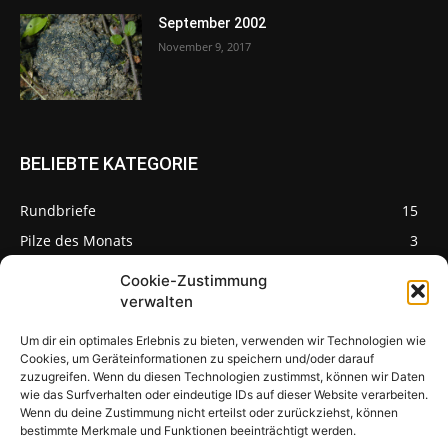
September 2002
November 9, 2017
BELIEBTE KATEGORIE
Rundbriefe
15
Pilze des Monats
3
Cookie-Zustimmung
verwalten
Um dir ein optimales Erlebnis zu bieten, verwenden wir Technologien wie
Pilzseite
Cookies, um Geräteinformationen zu speichern und/oder darauf
zuzugreifen. Wenn du diesen Technologien zustimmst, können wir Daten
wie das Surfverhalten oder eindeutige IDs auf dieser Website verarbeiten.
Seltene Pilze aus
Mainfranken und
Wenn du deine Zustimmung nicht erteilst oder zurückziehst, können
Deutschland
bestimmte Merkmale und Funktionen beeinträchtigt werden.