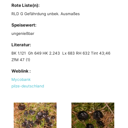
Rote Liste(n):
RLD G Gefährdung unbek. Ausmaßes
Speisewert:
ungenießbar
Literatur:
BK 1.121 Gh 649 HK 2.243 Lx 683 RH 632 Tint 43;46
ZfM 47 (1)
Weblink :
Mycobank
pilze-deutschland