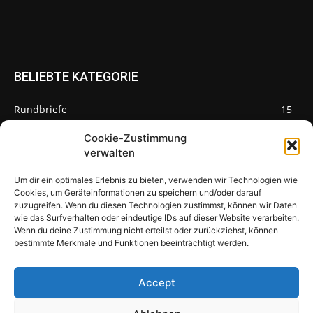
BELIEBTE KATEGORIE
Rundbriefe
15
Pilze des Monats
3
Cookie-Zustimmung
verwalten
Um dir ein optimales Erlebnis zu bieten, verwenden wir Technologien wie
Cookies, um Geräteinformationen zu speichern und/oder darauf
zuzugreifen. Wenn du diesen Technologien zustimmst, können wir Daten
Pilzseite
wie das Surfverhalten oder eindeutige IDs auf dieser Website verarbeiten.
Wenn du deine Zustimmung nicht erteilst oder zurückziehst, können
Seltene Pilze aus Mainfranken und
bestimmte Merkmale und Funktionen beeinträchtigt werden.
Deutschland
Accept