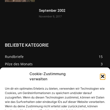
September 2002
November 9, 2017
BELIEBTE KATEGORIE
Rundbriefe
15
Pilze des Monats
3
Cookie-Zustimmung
verwalten
Um dir ein optimales Erlebnis zu bieten, verwenden wir Technologien wie
Pilzseite
Cookies, um Geräteinformationen zu speichern und/oder darauf
zuzugreifen. Wenn du diesen Technologien zustimmst, können wir Daten
wie das Surfverhalten oder eindeutige IDs auf dieser Website verarbeiten.
Seltene Pilze aus
Mainfranken und
Wenn du deine Zustimmung nicht erteilst oder zurückziehst, können
Deutschland