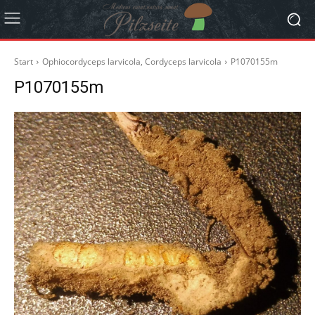
Start
Ophiocordyceps larvicola, Cordyceps larvicola
P1070155m
P1070155m