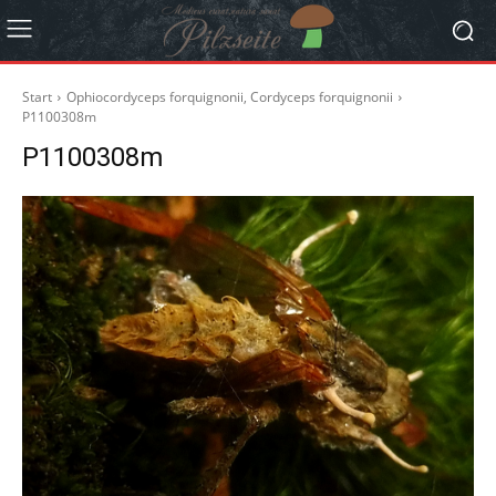
Start
Ophiocordyceps forquignonii, Cordyceps forquignonii
P1100308m
P1100308m