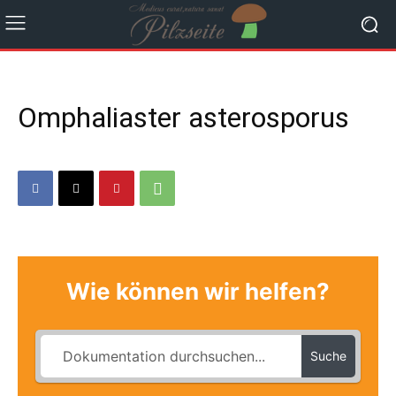
Omphaliaster asterosporus
Wie können wir helfen?
Suche