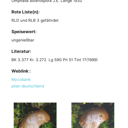
Omphalia asterospora J.E. Lange 1930
Rote Liste(n):
RLD und RLB 3 gefährdet
Speisewert:
ungenießbar
Literatur:
BK 3.377 Kr. 3.272 Lg 59G Ph 51 Tint 17(1999)
Weblink :
Mycobank
pilze-deutschland