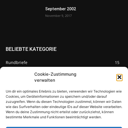
September 2002
November 9, 2017
BELIEBTE KATEGORIE
Rundbriefe
15
Pilze des Monats
3
Cookie-Zustimmung
verwalten
Um dir ein optimales Erlebnis zu bieten, verwenden wir Technologien wie
Cookies, um Geräteinformationen zu speichern und/oder darauf
zuzugreifen. Wenn du diesen Technologien zustimmst, können wir Daten
Pilzseite
wie das Surfverhalten oder eindeutige IDs auf dieser Website verarbeiten.
Wenn du deine Zustimmung nicht erteilst oder zurückziehst, können
Seltene Pilze aus Mainfranken und
bestimmte Merkmale und Funktionen beeinträchtigt werden.
Deutschland