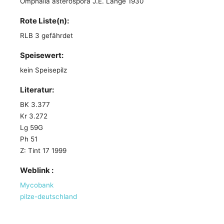
Omphalia asterospora J.E. Lange 1930
Rote Liste(n):
RLB 3 gefährdet
Speisewert:
kein Speisepilz
Literatur:
BK 3.377
Kr 3.272
Lg 59G
Ph 51
Z: Tint 17 1999
Weblink :
Mycobank
pilze-deutschland