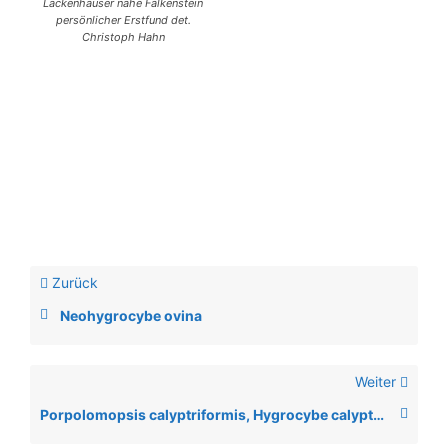
Lackenhäuser nahe Falkenstein
persönlicher Erstfund det.
Christoph Hahn
Zurück
Neohygrocybe ovina
Weiter
Porpolomopsis calyptriformis, Hygrocybe calyptriformis