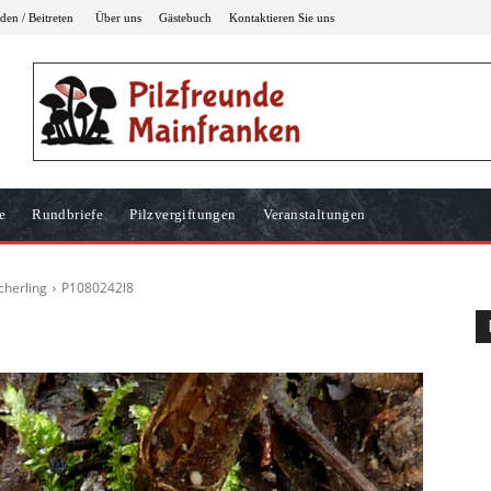
en / Beitreten
Über uns
Gästebuch
Kontaktieren Sie uns
e
Rundbriefe
Pilzvergiftungen
Veranstaltungen
cherling
P1080242l8