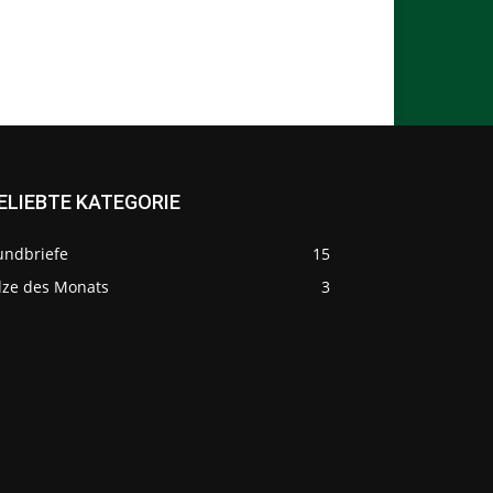
ELIEBTE KATEGORIE
undbriefe
15
ilze des Monats
3