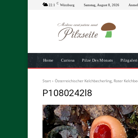
C
22.1
Würzburg
Samstag, August 8, 2026
Anmeld
Home
Curiosa
Pilze Des Monats
Pilzgaleri
Start
Österreichischer Kelchbecherling, Roter Kelchbe
P1080242l8