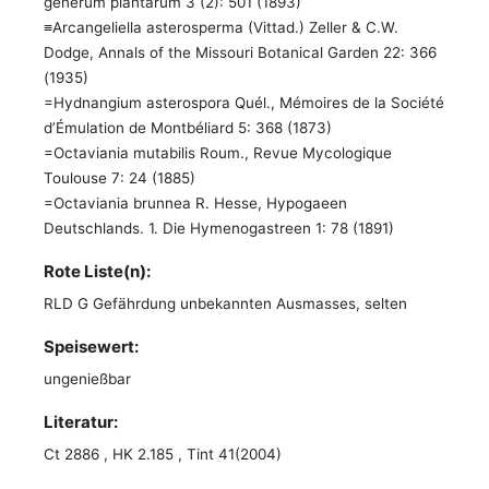
generum plantarum 3 (2): 501 (1893)
≡Arcangeliella asterosperma (Vittad.) Zeller & C.W.
Dodge, Annals of the Missouri Botanical Garden 22: 366
(1935)
=Hydnangium asterospora Quél., Mémoires de la Société
d’Émulation de Montbéliard 5: 368 (1873)
=Octaviania mutabilis Roum., Revue Mycologique
Toulouse 7: 24 (1885)
=Octaviania brunnea R. Hesse, Hypogaeen
Deutschlands. 1. Die Hymenogastreen 1: 78 (1891)
Rote Liste(n):
RLD G Gefährdung unbekannten Ausmasses, selten
Speisewert:
ungenießbar
Literatur:
Ct 2886 , HK 2.185 , Tint 41(2004)