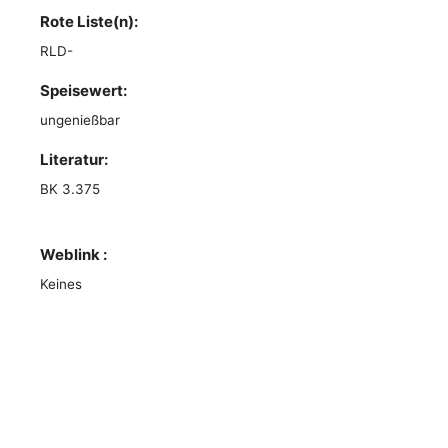
Rote Liste(n):
RLD-
Speisewert:
ungenießbar
Literatur:
BK 3.375
Weblink :
Keines