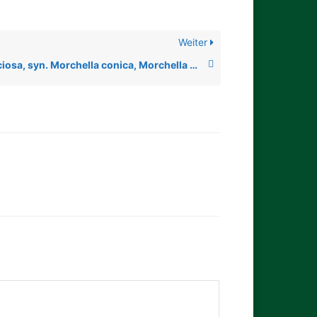
Weiter
Morchella deliciosa, syn. Morchella conica, Morchella elata