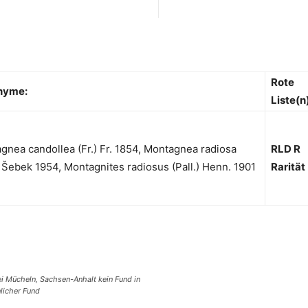
Rote
nyme:
Liste(n
gnea candollea (Fr.) Fr. 1854, Montagnea radiosa
RLD R
.) Šebek 1954, Montagnites radiosus (Pall.) Henn. 1901
Rarität
ei Mücheln, Sachsen-Anhalt kein Fund in
licher Fund