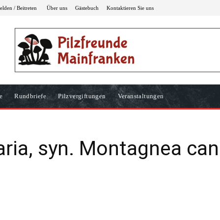
lden / Beitreten
Über uns
Gästebuch
Kontaktieren Sie uns
e
Rundbriefe
Pilzvergiftungen
Veranstaltungen
ria, syn. Montagnea cand