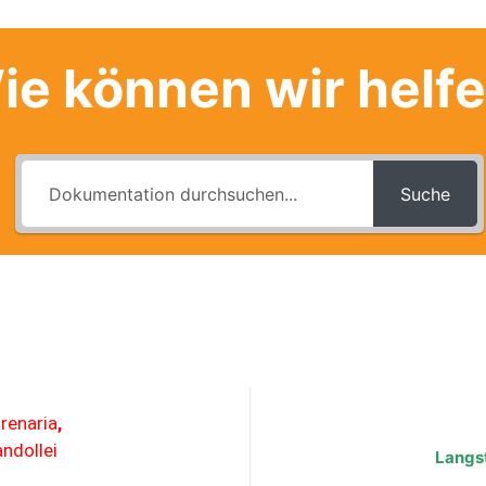
ie können wir helf
Suche
renaria
,
ndollei
Langst