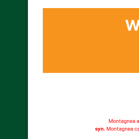
W
Montagnea a
syn.
Montagnea ca