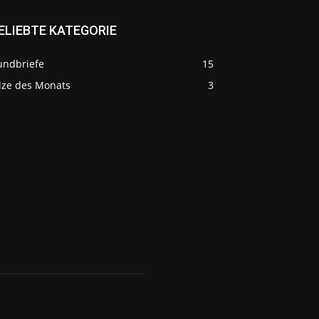
ELIEBTE KATEGORIE
undbriefe
15
ilze des Monats
3