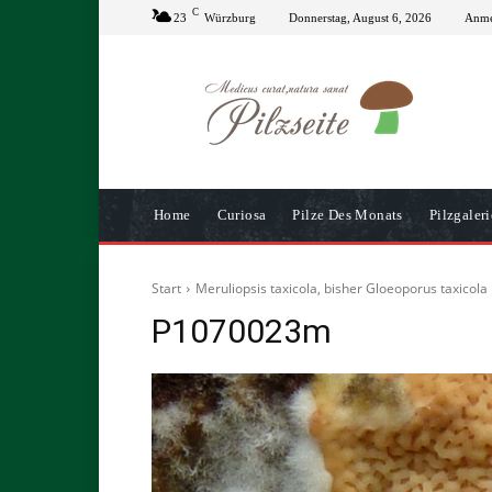
C
23
Würzburg
Donnerstag, August 6, 2026
Anmel
Home
Curiosa
Pilze Des Monats
Pilzgaleri
Start
Meruliopsis taxicola, bisher Gloeoporus taxicola
P1070023m