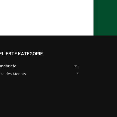
ELIEBTE KATEGORIE
undbriefe
15
ilze des Monats
3