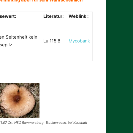
sewert:
Literatur:
Weblink :
n Seltenheit kein
Lu 115.8
Mycobank
sepilz
11.07 Ort: NSG Rammersberg, Trockenrasen, bei Karlstadt