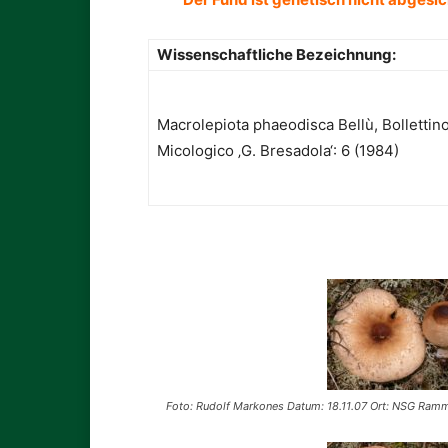
Wissenschaftliche Bezeichnung:
Macrolepiota phaeodisca Bellù, Bollettin
Micologico ‚G. Bresadola‘: 6 (1984)
Foto: Rudolf Markones Datum: 18.11.07 Ort: NSG Ramm