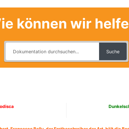
ie können wir helf
Suche
odisca
Dunkelsch
hert, Francesco Bellu, der Erstbeschreiber der Art, hält die 