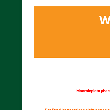
W
Macrolepiota phae
Der Fund ist genetisch nicht abgesic