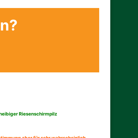
en?
eibiger Riesenschirmpilz
Bestimmung aber für sehr wahrscheinlich