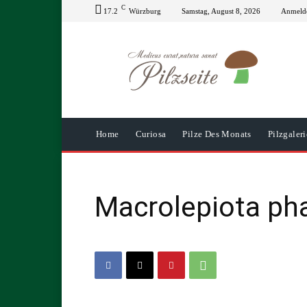
C
17.2
Würzburg
Samstag, August 8, 2026
Anmelde
Home
Curiosa
Pilze Des Monats
Pilzgaleri
Macrolepiota ph