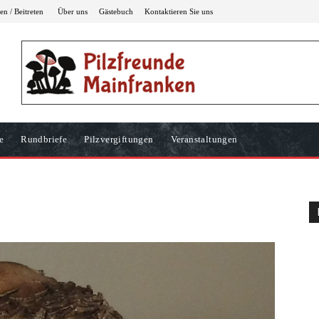
n / Beitreten
Über uns
Gästebuch
Kontaktieren Sie uns
e
Rundbriefe
Pilzvergiftungen
Veranstaltungen