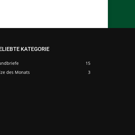
ELIEBTE KATEGORIE
undbriefe
15
ilze des Monats
3