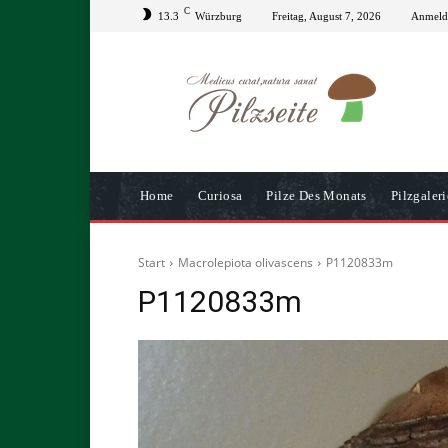
C
13.3
Würzburg
Freitag, August 7, 2026
Anmelde
Home
Curiosa
Pilze Des Monats
Pilzgaleri
Start
Macrolepiota olivascens
P1120833m
P1120833m