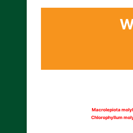
W
Macrolepiota moly
Chlorophyllum mol