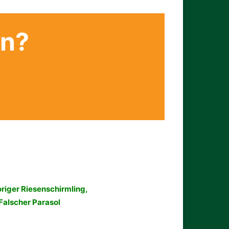
en?
riger Riesenschirmling,
Falscher Parasol