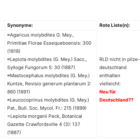
Synonyme:
Rote Liste(n):
≡Agaricus molybdites G. Mey.,
Primitiae Florae Essequeboensis: 300
(1818)
≡Lepiota molybdites (G. Mey.) Sacc.,
RLD nicht in pilze-
Sylloge Fungorum 5: 30 (1887)
deutschland
≡Mastocephalus molybdites (G. Mey.)
enthalten
Kuntze, Revisio generum plantarum 2:
vielleicht:
860 (1891)
Neu für
≡Leucocoprinus molybdites (G. Mey.)
Deutschland??
Pat., Bull. Soc. Mycol. Fr.: 215 (1899)
=Lepiota morganii Peck, Botanical
Gazette Crawfordsville 4 (3): 137
(1887)