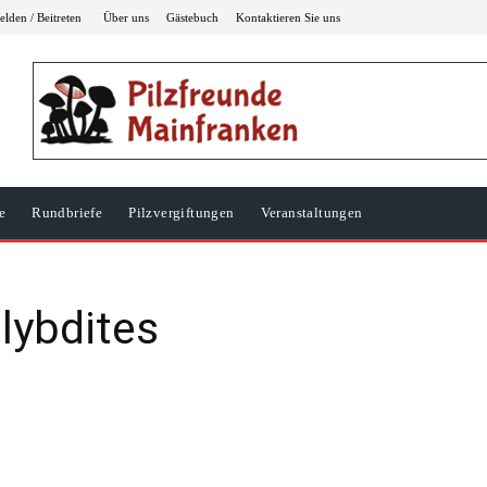
lden / Beitreten
Über uns
Gästebuch
Kontaktieren Sie uns
e
Rundbriefe
Pilzvergiftungen
Veranstaltungen
lybdites