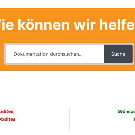
ie können wir helf
Suche
bdites,
Grünspo
ybdites