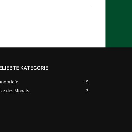
ELIEBTE KATEGORIE
undbriefe
15
ilze des Monats
3