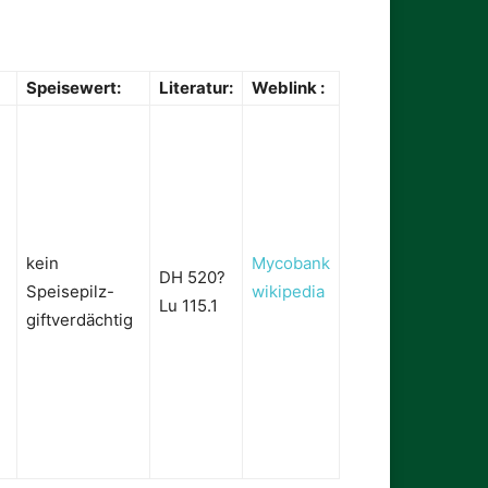
Speisewert:
Literatur:
Weblink :
kein
Mycobank
DH 520?
Speisepilz-
wikipedia
Lu 115.1
giftverdächtig