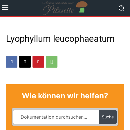
Lyophyllum leucophaeatum
Wie können wir helfen?
Suche