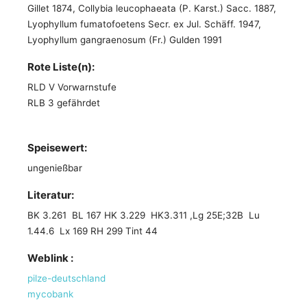
Gillet 1874, Collybia leucophaeata (P. Karst.) Sacc. 1887,
Lyophyllum fumatofoetens Secr. ex Jul. Schäff. 1947,
Lyophyllum gangraenosum (Fr.) Gulden 1991
Rote Liste(n):
RLD V Vorwarnstufe
RLB 3 gefährdet
Speisewert:
ungenießbar
Literatur:
BK 3.261 BL 167 HK 3.229 HK3.311 ,Lg 25E;32B Lu
1.44.6 Lx 169 RH 299 Tint 44
Weblink :
pilze-deutschland
mycobank