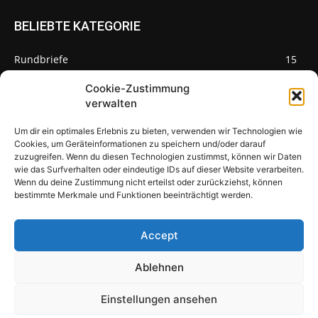
BELIEBTE KATEGORIE
Rundbriefe
15
Pilze des Monats
3
Cookie-Zustimmung
verwalten
Um dir ein optimales Erlebnis zu bieten, verwenden wir Technologien wie
Cookies, um Geräteinformationen zu speichern und/oder darauf
zuzugreifen. Wenn du diesen Technologien zustimmst, können wir Daten
Pilzseite
wie das Surfverhalten oder eindeutige IDs auf dieser Website verarbeiten.
Wenn du deine Zustimmung nicht erteilst oder zurückziehst, können
Seltene Pilze aus Mainfranken und
bestimmte Merkmale und Funktionen beeinträchtigt werden.
Deutschland
Accept
Ablehnen
© Newspaper WordPress Theme by TagDiv
Einstellungen ansehen