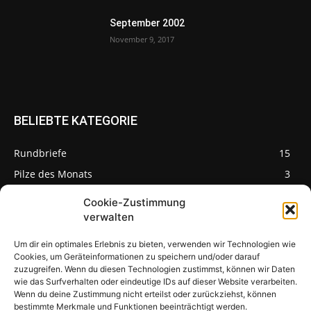
September 2002
November 9, 2017
BELIEBTE KATEGORIE
Rundbriefe
15
Pilze des Monats
3
Cookie-Zustimmung
verwalten
Um dir ein optimales Erlebnis zu bieten, verwenden wir Technologien wie
Pilzseite
Cookies, um Geräteinformationen zu speichern und/oder darauf
zuzugreifen. Wenn du diesen Technologien zustimmst, können wir Daten
wie das Surfverhalten oder eindeutige IDs auf dieser Website verarbeiten.
Seltene Pilze aus
Mainfranken und
Wenn du deine Zustimmung nicht erteilst oder zurückziehst, können
Deutschland
bestimmte Merkmale und Funktionen beeinträchtigt werden.