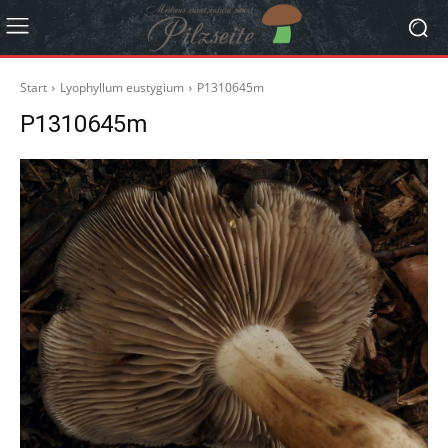
Start
Lyophyllum eustygium
P1310645m
P1310645m