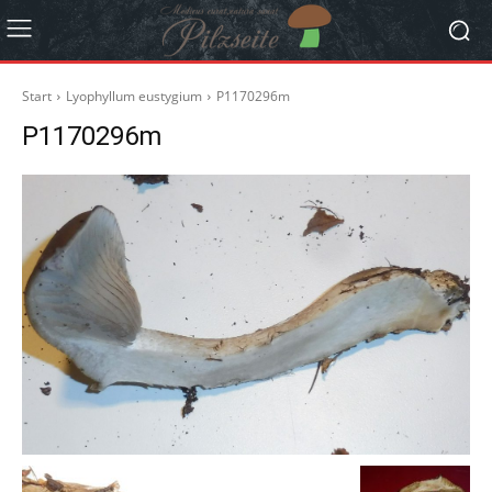
Start
Lyophyllum eustygium
P1170296m
P1170296m