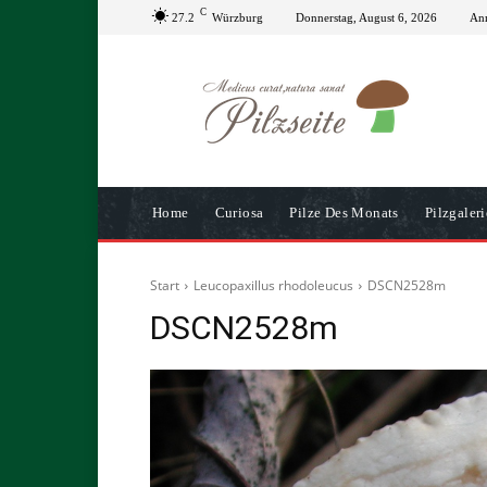
C
27.2
Würzburg
Donnerstag, August 6, 2026
Anm
Home
Curiosa
Pilze Des Monats
Pilzgaleri
Start
Leucopaxillus rhodoleucus
DSCN2528m
DSCN2528m