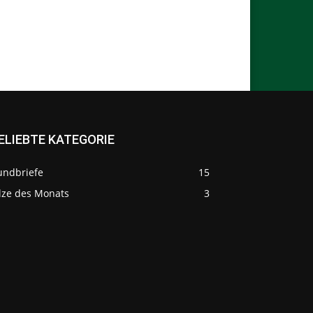
ELIEBTE KATEGORIE
undbriefe
15
ilze des Monats
3