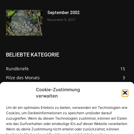
September 2002
November 9, 2017
BELIEBTE KATEGORIE
Rundbriefe
15
Pilze des Monats
3
Cookie-Zustimmung
verwalten
Um dir ein optimales Erlebnis zu bieten, verwenden wir Technologien wie
Pilzseite
Cookies, um Geräteinformationen zu speichern und/oder darauf
zuzugreifen. Wenn du diesen Technologien zustimmst, können wir Daten
wie das Surfverhalten oder eindeutige IDs auf dieser Website verarbeiten.
Seltene Pilze aus
Mainfranken und
Wenn du deine Zustimmung nicht erteilst oder zurückziehst, können
Deutschland