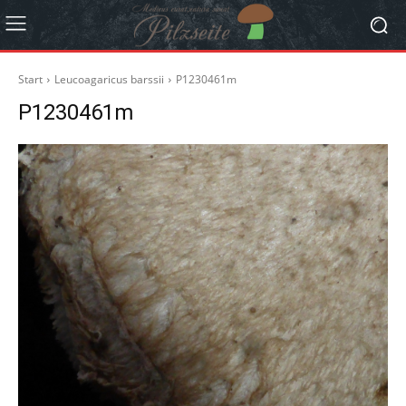
Start
Leucoagaricus barssii
P1230461m
P1230461m