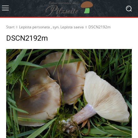
Start
Lepista personata , syn. Lepista saeva
DSCN2192m
DSCN2192m