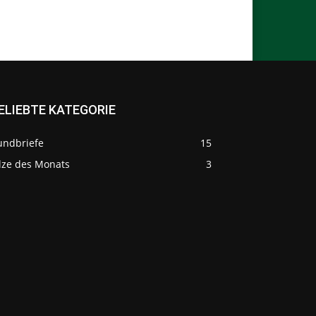
ELIEBTE KATEGORIE
undbriefe
15
ilze des Monats
3