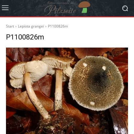
Start
Lepiota grangei
P1100826m
P1100826m