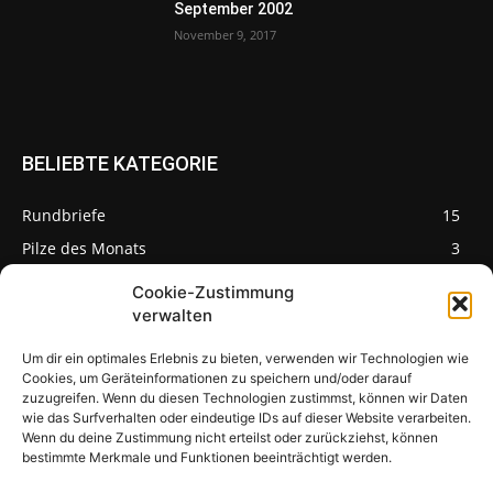
September 2002
November 9, 2017
BELIEBTE KATEGORIE
Rundbriefe
15
Pilze des Monats
3
Cookie-Zustimmung
verwalten
Um dir ein optimales Erlebnis zu bieten, verwenden wir Technologien wie
Pilzseite
Cookies, um Geräteinformationen zu speichern und/oder darauf
zuzugreifen. Wenn du diesen Technologien zustimmst, können wir Daten
wie das Surfverhalten oder eindeutige IDs auf dieser Website verarbeiten.
Seltene Pilze aus
Mainfranken und
Wenn du deine Zustimmung nicht erteilst oder zurückziehst, können
Deutschland
bestimmte Merkmale und Funktionen beeinträchtigt werden.