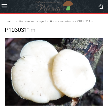
Start
Lentinus anisatus, syn. Lentinus suavissimus
P1030311m
P1030311m